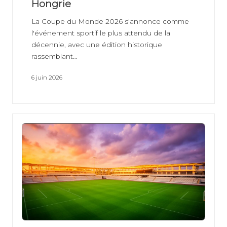
Hongrie
La Coupe du Monde 2026 s'annonce comme
l'événement sportif le plus attendu de la
décennie, avec une édition historique
rassemblant…
6 juin 2026