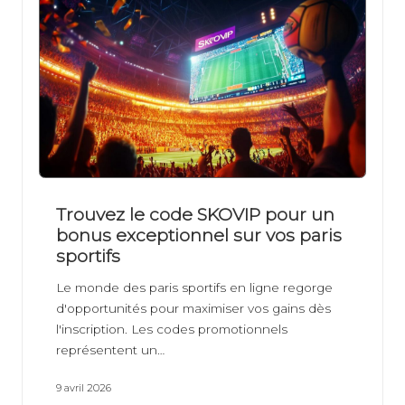
Trouvez le code SKOVIP pour un
bonus exceptionnel sur vos paris
sportifs
Le monde des paris sportifs en ligne regorge
d'opportunités pour maximiser vos gains dès
l'inscription. Les codes promotionnels
représentent un…
9 avril 2026