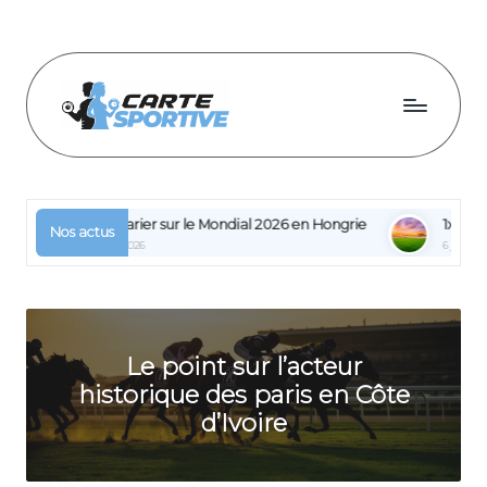
Skip
to
content
C
a
r
arier sur le Mondial 2026 en Hongrie
1xBet au Gabon : avanta
Nos actus
n 2026
6 juin 2026
t
e
s
Le point sur l’acteur
p
historique des paris en Côte
o
d’Ivoire
r