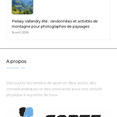
Peisey Vallandry été : randonnées et activités de
montagne pour photographes de paysages
16 avril 2026
A propos
Découvrez les terrains de sport en libre accès, des
conseils pratiques et des ressources pour une activité
physique à la portée de tous.