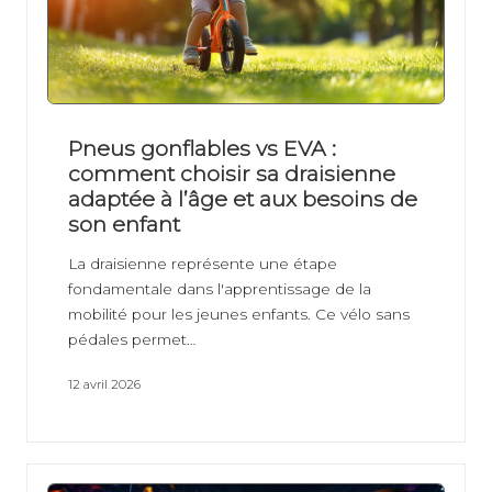
Pneus gonflables vs EVA :
comment choisir sa draisienne
adaptée à l’âge et aux besoins de
son enfant
La draisienne représente une étape
fondamentale dans l'apprentissage de la
mobilité pour les jeunes enfants. Ce vélo sans
pédales permet…
12 avril 2026