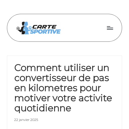
Skip
to
content
C
a
r
Comment utiliser un
t
convertisseur de pas
e
en kilometres pour
s
motiver votre activite
p
quotidienne
o
r
22 janvier 2025