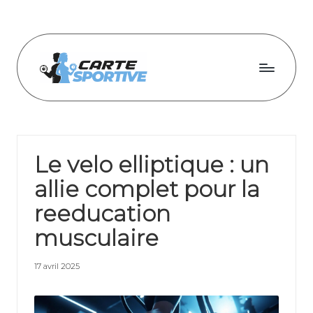
Skip
to
content
C
a
r
Le velo elliptique : un
t
allie complet pour la
e
reeducation
s
musculaire
p
o
17 avril 2025
r