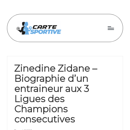
Skip
to
content
C
a
r
Zinedine Zidane –
t
Biographie d’un
e
entraineur aux 3
s
Ligues des
p
Champions
o
consecutives
r